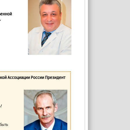
венной
,
ской Ассоциации России Президент
!
быть