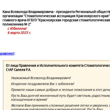
Кана Всеволода Владимировича - президента Региональой общест
организации "Стоматологическая ассоциация Красноярского края"
главного врача КГБУЗ "Красноярская городская стоматологическая
поликлиника № 2"
с Юбилеем!
6 марта 2025 г.
дравляют
:
От лица Правления и Исполнительного комитета Стоматологиче
СтАР Салеев Р.А.
Уважаемый Всеволод Владимирович!
Искренне поздравляем Вас с юбилеем!
Примите наши самые добрые и теплые пожелания в этот день
Пусть Ваш долгий жизненный путь будет светлым, радостным,
насыщенным и ярким!
Желаем Вам принимать сложные решения легко и уверенно, 
надежным руководителем и верным коллегой. Пусть Ваш