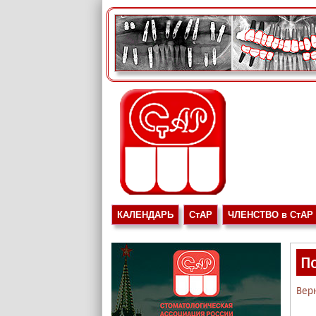
КАЛЕНДАРЬ
СтАР
ЧЛЕНСТВО в СтАР
П
Вер