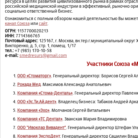
ресурса в целях развития цивилизованного рынка в рамках отра
российской медицинской индустрии в эффективный, рыночно ор
социально ответственный бизнес.
Ознакомиться с полным обзором нашей деятельностью Вы может
канал Союза
или
сайт
.
ОГРН:
1157700020213
ИНН:
7714366765
Почтовый адрес:
125167, г. Москва, вн.тер.г.муниципальный округ 
Викторенко, д. 5, стр. 1, помещ. 1/17
тел.:
+7 (985) 170-10-58
e-mail:
smedresurs@gmail.com
Участники Союза «М
ООО «Стоматорг»
. Генеральный директор: Борисов Сергей А
Рокада Мед
. Максимов Александр Анатольевич
Компания «Стома-Денталь»
. Генеральный директор Павлен
ООО «Эс.Ти.Ай.дент»
. Владелец бизнеса: Табаков Андрей Арк
Компания «Эхо»
. Молчанов Сергей Витальевич
Компания «ТС Дентал»
. Званская Мария Владимировна
OOO "Ивоклар Вивадент"
. Генеральный директор Штефан Ул
Компания ЭкспоДент
. Генеральный директор Сашилин Вла