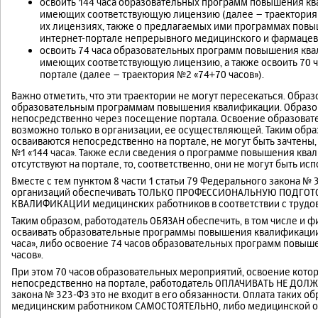
освоить 144 часа образовательных программ повышения кв
имеющих соответствующую лицензию (далее – траектория № 
их лицензиях, также о предлагаемых ими программах пов
интернет-портале непрерывного медицинского и фармацевт
освоить 74 часа образовательных программ повышения ква
имеющих соответствующую лицензию, а также освоить 70 
портале (далее – траектория №2 «74+70 часов»).
Важно отметить, что эти траектории не могут пересекаться. Обр
образовательным программам повышения квалификации. Образо
непосредственно через посещение портала. Освоение образова
возможно только в организации, ее осуществляющей. Таким обр
осваиваются непосредственно на портале, не могут быть зачтен
№1 «144 часа». Также если сведения о программе повышения ква
отсутствуют на портале, то, соответственно, они не могут быть ис
Вместе с тем пунктом 8 части 1 статьи 79 Федерального закона №
организаций обеспечивать ТОЛЬКО ПРОФЕССИОНАЛЬНУЮ ПОДГОТ
КВАЛИФИКАЦИИ медицинских работников в соответствии с трудо
Таким образом, работодатель ОБЯЗАН обеспечить, в том числе и
осваивать образовательные программы повышения квалификации 
часа», либо освоение 74 часов образовательных программ повыш
часов».
При этом 70 часов образовательных мероприятий, освоение кот
непосредственно на портале, работодатель ОПЛАЧИВАТЬ НЕ ДОЛЖЕН
закона № 323-ФЗ это не входит в его обязанности. Оплата таких
медицинским работником САМОСТОЯТЕЛЬНО, либо медицинской ор