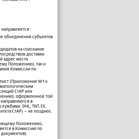
 направляется:
нные объединения субъектов
дидатов на соискание
(посредством доставки
ий адрес места
ему Положению), так и
дания Комиссии по
ной лист (Приложение №1 к
оматологическим
секций СтАР или
ожению), оформленное той
 направляются в
лужбами: DHL, TNT, EX,
итета СтАР) – не позднее,
астоящему Положению),
яется в Комиссию по
 документов).