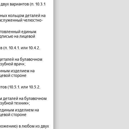
ух вариантов (п. 10.3.1
нных кольцом деталей на
Заслуженный челюстно-
готовленный единым
дписью на лицевой
. 10.4.1. или 10.4.2.
 деталей на булавочном
зубной врач»;
диным изделием на
цевой стороне
 (10.5.1. или 10.5.2.
ом деталей на булавочном
зубной техник»;
й единым изделием на
цевой стороне
оложению) в любом из двух