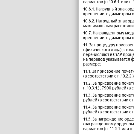
вариантов (п.10.6.1. или 
10.6.1. Нагрудный знак о
креплении, с диаметром ос
10.6.2. Нагрудный знак о
максимальным расстоянием
10.7. Награжденному мед
креплении, с диаметром о
11. За процедуру присво
(физического лица), сто
перечисляют в СтАР проц
на перевод указывается 
размере:
11.1. За присвоение почет
(в соответствии с п.10.2.2.)
11.2. За присвоение поче
п.10.3.1.); 7900 рублей (в с
11.3. За присвоение почет
рублей (в соответствии с п.
11.4. За присвоение почет
рублей (в соответствии с п.
11.5. За награждение орде
(награжденному орденом (
вариантов (п. 11.5.1. или 