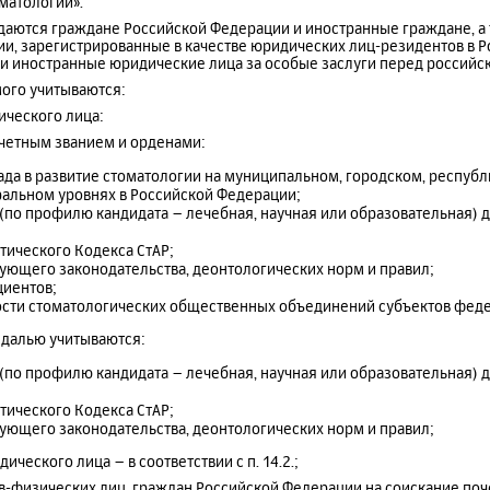
оматологии».
ждаются граждане Российской Федерации и иностранные граждане, а
ии, зарегистрированные в качестве юридических лиц-резидентов в 
ли иностранные юридические лица за особые заслуги перед российс
мого учитываются:
ического лица:
очетным званием и орденами:
ада в развитие стоматологии на муниципальном, городском, республ
ральном уровнях в Российской Федерации;
по профилю кандидата – лечебная, научная или образовательная) д
тического Кодекса CтАР;
ющего законодательства, деонтологических норм и правил;
циентов;
ости стоматологических общественных объединений субъектов феде
едалью учитываются:
по профилю кандидата – лечебная, научная или образовательная) д
тического Кодекса CтАР;
ющего законодательства, деонтологических норм и правил;
ического лица – в соответствии с п. 14.2.;
в-физических лиц, граждан Российской Федерации на соискание поче