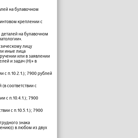
алей на булавочном
винтовом креплении с
 деталей на булавочном
матологии».
изическому лицу
ли иные лица
ручении или в заявлении
ей и задач (Н)» в
 с п.10.2.1.); 7900 рублей
 (в соответствии с
 с п.10.4.1.); 7900
ии с п.10.5.1.); 7900
агрудного знака
жению)) в любом из двух