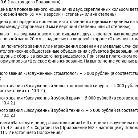
п.10.6.2 настоящего Положения):
рдена для повседневного ношения из двух, скрепленных кольцом дет
новной части 35 мм. в версии «I степень» или «II степень»;
рдена для парадного ношения, изготовленного единым изделием на 
 между сторонами 60 мм в версии «I степень» или «II степень»;
алью – нагрудным знаком, состоящим из двух, скрепленных кольцом
сновной части 20 мм, с надписью на лицевой стороне «Отличник сто
ения почетного звания или награждения орденами и медалью СтАР ф
матологические общественные объединения субъектов федерации, и
едурные сборы за каждого награждаемого. При этом в платежном по
формулировка «Целевое финансирование. На выполнение уставных цел
ного звания «Заслуженный стоматолог» – 5 000 рублей (в соответствии
;
тного звания «Заслуженный челюстно-лицевой хирург» – 5 000 рублей
оответствии с п.10.3.2.);
ного звания «Заслуженный зубной врач» – 5 000 рублей (в соответствии
10.4.2.);
ного звания «Заслуженный зубной техник» – 5 000 рублей (в соответств
10.5.2.);
нами «За заслуги перед стоматологией» I и II степени с вручением н
п. 4.2. или п. 4.3. Ходатайства (Приложение №2 к настоящему Поло
п. 11.5.2 настоящего Положения):