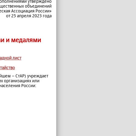
дополнениями утверждено
бщественных объединений
еская Ассоциация России»
от 25 апреля 2023 года
ми и медалями
адной лист
тайство
ейшем – СтАР) учреждает
их организациях или
населения России: