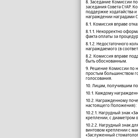
8. Заседание Комиссии по 
заседания Совета СтАР. 
поддержке ходатайства и 
награждении наградами С
8.1. Комиссия вправе отк
8.1.1. Некорректно оформ
факта оплаты за процеду
8.1.2. Недостаточного к
награждаемого (в соответ
8.2. Комиссия вправе по
быть обоснованным.
9. Решение Комиссии по 
простым большинством го
голосования.
10. Лицам, получившим п
10.1. Каждому награжден
10.2. Награжденному почет
настоящего Положения):
10.2.1. Нагрудный знак «
креплении, с диаметром о
10.2.2. Нагрудный знак 
винтовом креплении с ма
«Заслуженный стоматолог