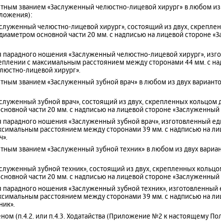
тным званием «Заслуженный челюстно-лицевой хирург» в любом из дв
оложения):
Заслуженный челюстно-лицевой хирург», состоящий из двух, скрепле
 диаметром основной части 20 мм. с надписью на лицевой стороне «
для парадного ношения «Заслуженный челюстно-лицевой хирург», из
еплении с максимальным расстоянием между сторонами 44 мм. с на
люстно-лицевой хирург».
ным званием «Заслуженный зубной врач» в любом из двух вариантов (п
Заслуженный зубной врач», состоящий из двух, скрепленных кольцом
сновной части 20 мм. с надписью на лицевой стороне «Заслуженный 
для парадного ношения «Заслуженный зубной врач», изготовленный е
ксимальным расстоянием между сторонами 39 мм. с надписью на ли
ч».
тным званием «Заслуженный зубной техник» в любом из двух вариантов
Заслуженный зубной техник», состоящий из двух, скрепленных кольц
сновной части 20 мм. с надписью на лицевой стороне «Заслуженный 
для парадного ношения «Заслуженный зубной техник», изготовленны
ксимальным расстоянием между сторонами 39 мм. с надписью на ли
ник».
ном (п.4.2. или п.4.3. Ходатайства (Приложение №2 к настоящему П