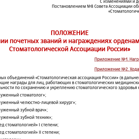
С изменениями и 
Постановлением №8 Совета Ассоциации о
«Стоматологич
ПОЛОЖЕНИЕ
ии почетных званий и награждениях ордена
Стоматологической Ассоциации России»
Приложение №1. Нагр
Приложение №2. Хода
ных объединений «Стоматологическая ассоциация России» (в дальн
ющие награды для лиц, работающих в стоматологических медицинск
ьности по сохранению и укреплению стоматологического здоровья 
служенный стоматолог»;
служенный челюстно-лицевой хирург»;
служенный зубной врач»;
служенный зубной техник»;
ред стоматологией» I степени;
ред стоматологией» II степени;