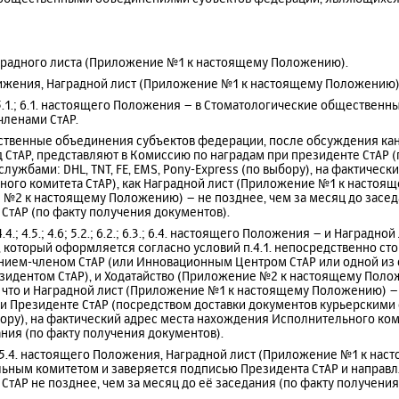
градного листа (Приложение №1 к настоящему Положению).
ижения, Наградной лист (Приложение №1 к настоящему Положению)
.; 5.1.; 6.1. настоящего Положения – в Стоматологические обществе
ленами СтАР.
твенные объединения субъектов федерации, после обсуждения кан
д СтАР, представляют в Комиссию по наградам при президенте СтАР 
лужбами: DHL, TNT, FE, EMS, Pony-Express (по выбору), на фактическ
ого комитета СтАР), как Наградной лист (Приложение №1 к настоящ
 №2 к настоящему Положению) – не позднее, чем за месяц до засе
СтАР (по факту получения документов).
 4.4.; 4.5.; 4.6; 5.2.; 6.2.; 6.3.; 6.4. настоящего Положения – и Наград
который оформляется согласно условий п.4.1. непосредственно ст
ем-членом СтАР (или Инновационным Центром СтАР или одной из 
зидентом СтАР), и Ходатайство (Приложение №2 к настоящему Пол
, что и Наградной лист (Приложение №1 к настоящему Положению) –
 Президенте СтАР (посредством доставки документов курьерскими с
бору), на фактический адрес места нахождения Исполнительного ком
ания (по факту получения документов).
.3., 5.4. настоящего Положения, Наградной лист (Приложение №1 к н
ным комитетом и заверяется подписью Президента СтАР и направл
СтАР не позднее, чем за месяц до её заседания (по факту получения