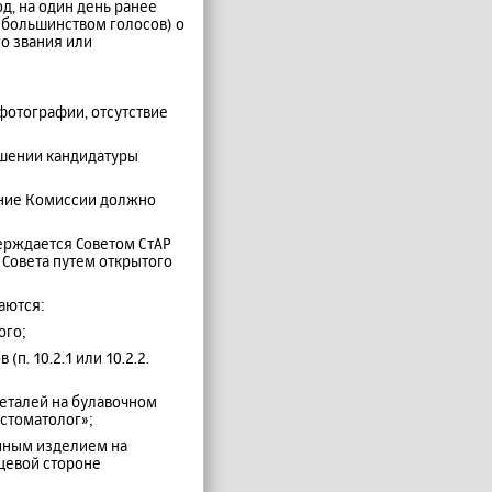
од, на один день ранее
 большинством голосов) о
о звания или
 фотографии, отсутствие
ошении кандидатуры
ение Комиссии должно
ерждается Советом СтАР
 Совета путем открытого
аются:
ого;
п. 10.2.1 или 10.2.2.
деталей на булавочном
 стоматолог»;
диным изделием на
цевой стороне