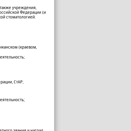
 также учреждения,
Российской Федерации (и
кой стоматологией.
иканском (краевом,
еятельность;
рации, СтАР;
еятельность;
тного звания и наград