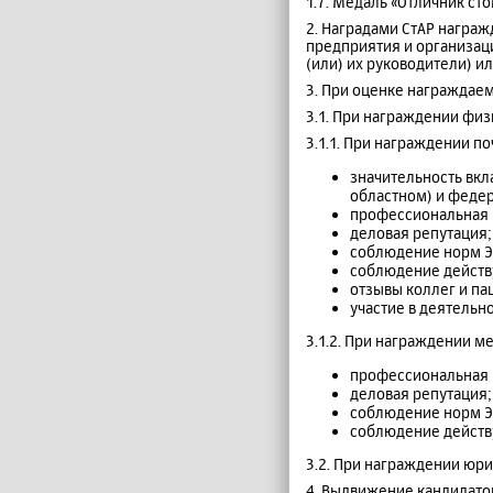
1.7. Медаль «Отличник ст
2. Наградами СтАР награ
предприятия и организац
(или) их руководители) и
3. При оценке награждае
3.1. При награждении физ
3.1.1. При награждении п
значительность вкл
областном) и феде
профессиональная (
деловая репутация;
соблюдение норм Э
соблюдение действу
отзывы коллег и па
участие в деятельн
3.1.2. При награждении м
профессиональная (
деловая репутация;
соблюдение норм Э
соблюдение действу
3.2. При награждении юрид
4. Выдвижение кандидато