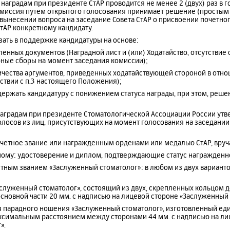
наградам при президенте СтАР проводится не менее 2 (двух) раз в г
Комиссия путем открытого голосования принимает решение (простым
вынесении вопроса на заседание Совета СтАР о присвоении почетног
тАР конкретному кандидату.
азать в поддержке кандидатуры на основе:
ленных документов (Наградной лист и (или) Ходатайство, отсутствие
рные сборы на момент заседания комиссии);
оличества аргументов, приведенных ходатайствующей стороной в отн
ствии с п.3 настоящего Положения);
ддержать кандидатуру с понижением статуса награды, при этом, реш
наградам при президенте Стоматологической Ассоциации России утв
лосов из лиц, присутствующих на момент голосования на заседании
очетное звание или награжденным орденами или медалью СтАР, вруч
ному: удостоверение и диплом, подтверждающие статус награжденн
ным званием «Заслуженный стоматолог»: в любом из двух вариантов (
Заслуженный стоматолог», состоящий из двух, скрепленных кольцом 
сновной части 20 мм. с надписью на лицевой стороне «Заслуженный
для парадного ношения «Заслуженный стоматолог», изготовленный е
ксимальным расстоянием между сторонами 44 мм. с надписью на ли
».