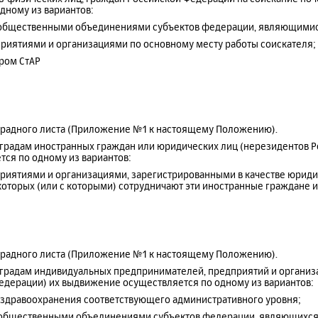
дному из вариантов:
 общественными объединениями субъектов федерации, являющимис
приятиями и организациями по основному месту работы соискателя;
ром СтАР
градного листа (Приложение №1 к настоящему Положению).
аградам иностранных граждан или юридических лиц (нерезидентов Р
ся по одному из вариантов:
приятиями и организациями, зарегистрированными в качестве юриди
которых (или с которыми) сотрудничают эти иностранные граждане 
градного листа (Приложение №1 к настоящему Положению).
наградам индивидуальных предпринимателей, предприятий и организ
едерации) их выдвижение осуществляется по одному из вариантов:
я здравоохранения соответствующего административного уровня;
 общественными объединениями субъектов федерации, являющихся