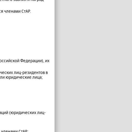
я членами СтАР.
оссийской Федерации), их
ческих лиц-резидентов в
или юридические лица;
аций (юридических лиц-
 членами СтАР;