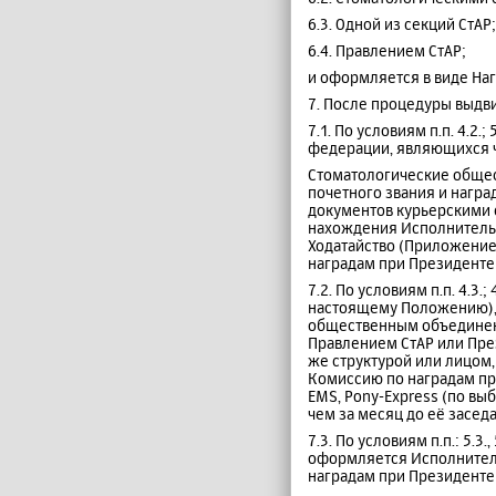
6.3. Одной из секций СтАР;
6.4. Правлением СтАР;
и оформляется в виде На
7. После процедуры выдв
7.1. По условиям п.п. 4.2
федерации, являющихся ч
Стоматологические общес
почетного звания и награ
документов курьерскими с
нахождения Исполнительн
Ходатайство (Приложение
наградам при Президенте 
7.2. По условиям п.п. 4.3.;
настоящему Положению), 
общественным объединени
Правлением СтАР или Пре
же структурой или лицом
Комиссию по наградам при
EMS, Pony-Express (по вы
чем за месяц до её засед
7.3. По условиям п.п.: 5
оформляется Исполнитель
наградам при Президенте 