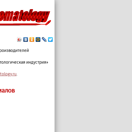
производителей
тологическая индустрия»
ology.ru
.
иалов