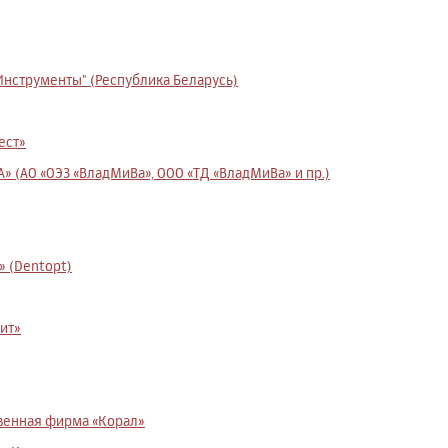
нструменты" (Республика Беларусь)
ест»
 (АО «ОЭЗ «ВладМиВа», ООО «ТД «ВладМиВа» и пр.)
 (Dentopt)
ит»
венная фирма «Корал»