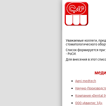
Уважаемые коллеги, пред
стоматологического обор
Список формируется при 
- РоСИ.
Для внесения в этот спис
меди
Agni medtech
Научно-Производст
Компания «Dental S
ООО «Авантис 3Д»