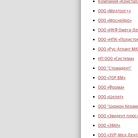
Компания «Кристал
ООО «Медторг+»
ООО «Моснейро»
ООО «НКФ Омега-Де
ООО «НПК «Полисто
ООО «Рус-Атлант МК
НП ООО «Система»
ООО "Стомадент"
ООО «ТОР ВМ»
ООО «Форма»
ООО «Целит»
ООО "Циркон Керам
ООО «Эвидент плюс
ООО «ЭМИ»
ООО «ЭУР-Мед Дент