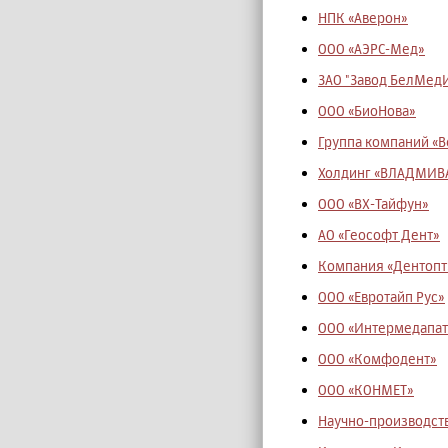
НПК «Аверон»
ООО «АЭРС-Мед»
ЗАО "Завод БелМедИ
ООО «БиоНова»
Группа компаний «В
Холдинг «ВЛАДМИВА»
ООО «ВХ-Тайфун»
АО «Геософт Дент»
Компания «Дентопт»
ООО «Евротайп Рус»
ООО «Интермедапат
ООО «Комфодент»
ООО «КОНМЕТ»
Научно-производст