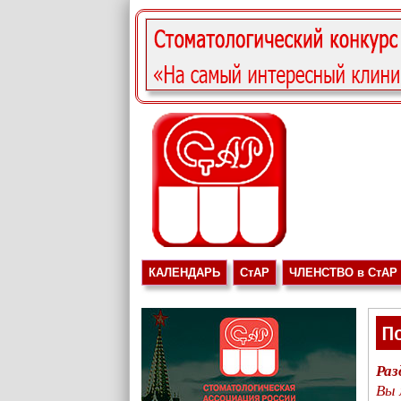
КАЛЕНДАРЬ
СтАР
ЧЛЕНСТВО в СтАР
П
Раз
Вы 