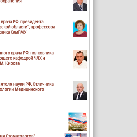
оохранения
 врача РФ, президента
ской области", профессора
кника СамГМУ
нного врача РФ, полковника
ующего кафедрой ЧЛХ и
М. Кирова
ятеля науки РФ, Отличника
тологии Медицинского
ия Стоматологов"