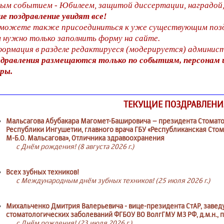
ым событием - Юбилеем, защитой диссертации, наградой, 
е поздравление увидят все!
можете также присоединиться к уже существующим позд
 нужно только заполнить форму на сайте.
ормация в разделе редактируеся (модерируется) админис
дравления размещаются только по событиям, персонам 
ры.
ТЕКУЩИЕ ПОЗДРАВЛЕНИ
Мальсагова Абубакара Магомет-Башировича – президента Стомат
Республики Ингушетии, главного врача ГБУ «Республиканская Сто
М-Б.О. Мальсагова», Отличника здравоохранения
с Днём рождения! (8 августа 2026 г.)
Всех зубных техников!
с Международным днём зубных техников! (25 июля 2026 г.)
Михальченко Дмитрия Валерьевича - вице-президента СтАР, зав
стоматологических заболеваний ФГБОУ ВО ВолгГМУ МЗ РФ, д.м.н.,
с Днём рождения! (23 июля 2026 г.)