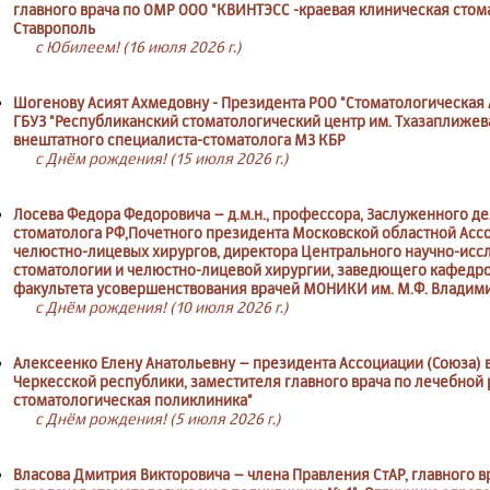
главного врача по ОМР ООО "КВИНТЭСС -краевая клиническая стома
Ставрополь
с Юбилеем! (16 июля 2026 г.)
Шогенову Асият Ахмедовну - Президента РОО "Стоматологическая 
ГБУЗ "Республиканский стоматологический центр им. Тхазаплижева 
внештатного специалиста-стоматолога МЗ КБР
с Днём рождения! (15 июля 2026 г.)
Лосева Федора Федоровича – д.м.н., профессора, Заслуженного д
стоматолога РФ,Почетного президента Московской областной Асс
челюстно-лицевых хирургов, директора Центрального научно-иссл
стоматологии и челюстно-лицевой хирургии, заведющего кафедр
факультета усовершенствования врачей МОНИКИ им. М.Ф. Владим
с Днём рождения! (10 июля 2026 г.)
Алексеенко Елену Анатольевну – президента Ассоциации (Союза) 
Черкесской республики, заместителя главного врача по лечебной 
стоматологическая поликлиника"
с Днём рождения! (5 июля 2026 г.)
Власова Дмитрия Викторовича – члена Правления СтАР, главного в