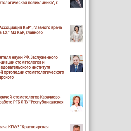
тологическая поликлиника", г.
Ассоциация КБР", главного врача
Т.Х." МЗ КБР, главного
еятеля науки РФ, Заслуженного
оциации стоматологов и
едовательского института
ой ортопедии стоматологического
ирского
врачей-стоматологов Карачаево-
работе РГБ ЛПУ "Республиканская
рача КГАУЗ "Красноярская