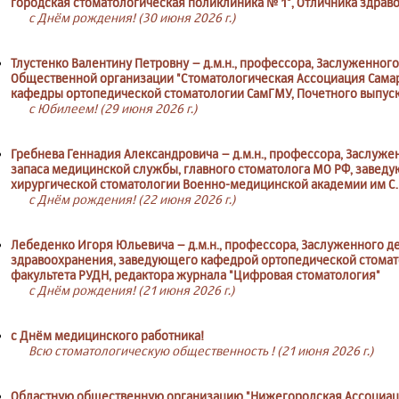
городская стоматологическая поликлиника № 1", Отличника здрав
с Днём рождения! (30 июня 2026 г.)
Тлустенко Валентину Петровну – д.м.н., профессора, Заслуженного
Общественной организации "Стоматологическая Ассоциация Самар
кафедры ортопедической стоматологии СамГМУ, Почетного выпус
с Юбилеем! (29 июня 2026 г.)
Гребнева Геннадия Александровича – д.м.н., профессора, Заслуже
запаса медицинской службы, главного стоматолога МО РФ, завед
хирургической стоматологии Военно-медицинской академии им С.
с Днём рождения! (22 июня 2026 г.)
Лебеденко Игоря Юльевича – д.м.н., профессора, Заслуженного де
здравоохранения, заведующего кафедрой ортопедической стома
факультета РУДН, редактора журнала "Цифровая стоматология"
с Днём рождения! (21 июня 2026 г.)
с Днём медицинского работника!
Всю стоматологическую общественность ! (21 июня 2026 г.)
Областную общественную организацию "Нижегородская Ассоциац