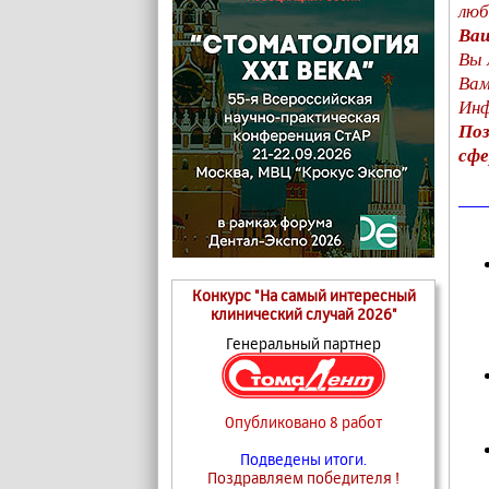
люб
Ваш
Вы 
Вам
Инф
Поз
сфе
Конкурс "На самый интересный
клинический случай 2026"
Генеральный партнер
Опубликовано 8 работ
Подведены итоги.
Поздравляем победителя !