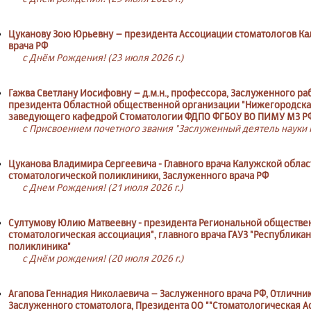
Цуканову Зою Юрьевну – президента Ассоциации стоматологов Ка
врача РФ
с Днём Рождения! (23 июля 2026 г.)
Гажва Светлану Иосифовну – д.м.н., профессора, Заслуженного р
президента Областной общественной организации "Нижегородска
заведующего кафедрой Стоматологии ФДПО ФГБОУ ВО ПИМУ МЗ Р
с Присвоением почетного звания "Заслуженный деятель науки Р
Цуканова Владимира Сергеевича - Главного врача Калужской обла
стоматологической поликлиники, Заслуженного врача РФ
с Днем Рождения! (21 июля 2026 г.)
Султумову Юлию Матвеевну - президента Региональной обществен
стоматологическая ассоциация", главного врача ГАУЗ "Республика
поликлиника"
с Днём рождения! (20 июля 2026 г.)
Агапова Геннадия Николаевича – Заслуженного врача РФ, Отлични
Заслуженного стоматолога, Президента ОО ""Стоматологическая Ас