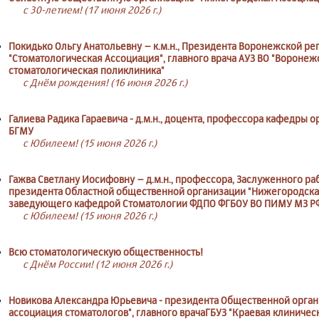
с 30-летием! (17 июня 2026 г.)
Покидько Ольгу Анатольевну – к.м.н., Президента Воронежской р
"Стоматологическая Ассоциация", главного врача АУЗ ВО "Воронеж
стоматологическая поликлиника"
с Днём рождения! (16 июня 2026 г.)
Галиева Радика Гараевича - д.м.н., доцента, профессора кафедры
БГМУ
с Юбилеем! (15 июня 2026 г.)
Гажва Светлану Иосифовну – д.м.н., профессора, Заслуженного р
президента Областной общественной организации "Нижегородска
заведующего кафедрой Стоматологии ФДПО ФГБОУ ВО ПИМУ МЗ Р
с Юбилеем! (15 июня 2026 г.)
Всю стоматологическую общественность!
с Днём России! (12 июня 2026 г.)
Новикова Александра Юрьевича - президента Общественной орга
ассоциация стоматологов", главного врачаГБУЗ "Краевая клиничес