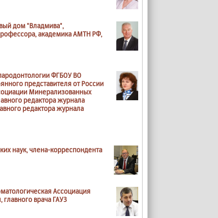
вый дом "Владмива",
профессора, академика АМТН РФ,
 пародонтологии ФГБОУ ВО
оянного представителя от России
ссоциации Минерализованных
лавного редактора журнала
лавного редактора журнала
ких наук, члена-корреспондента
томатологическая Ассоциация
 главного врача ГАУЗ