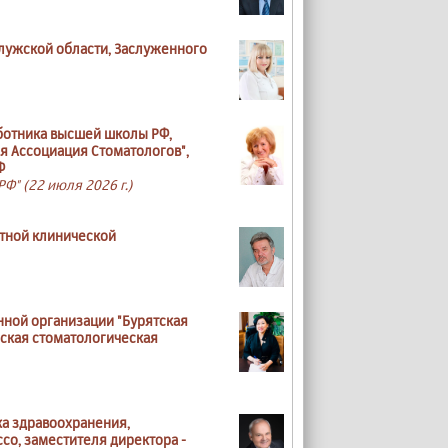
лужской области, Заслуженного
аботника высшей школы РФ,
я Ассоциация Стоматологов",
Ф
Ф" (22 июля 2026 г.)
стной клинической
ной организации "Бурятская
нская стоматологическая
ка здравоохранения,
со, заместителя директора -