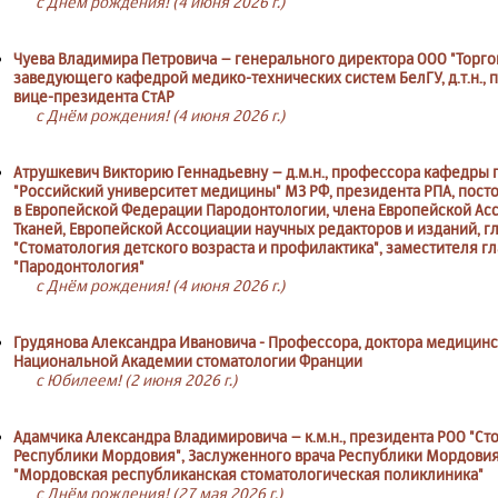
с Днём рождения! (4 июня 2026 г.)
Чуева Владимира Петровича – генерального директора ООО "Торго
заведующего кафедрой медико-технических систем БелГУ, д.т.н., 
вице-президента СтАР
с Днём рождения! (4 июня 2026 г.)
Атрушкевич Викторию Геннадьевну – д.м.н., профессора кафедры
"Российский университет медицины" МЗ РФ, президента РПА, пост
в Европейской Федерации Пародонтологии, члена Европейской А
Тканей, Европейской Ассоциации научных редакторов и изданий, г
"Стоматология детского возраста и профилактика", заместителя г
"Пародонтология"
с Днём рождения! (4 июня 2026 г.)
Грудянова Александра Ивановича - Профессора, доктора медицинс
Национальной Академии стоматологии Франции
с Юбилеем! (2 июня 2026 г.)
Адамчика Александра Владимировича – к.м.н., президента РОО "С
Республики Мордовия", Заслуженного врача Республики Мордовия,
"Мордовская республиканская стоматологическая поликлиника"
с Днём рождения! (27 мая 2026 г.)