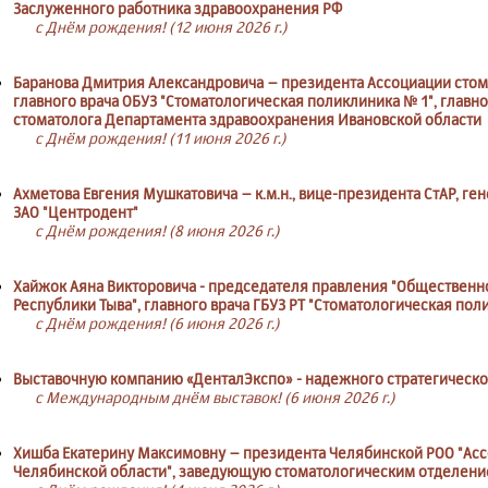
Заслуженного работника здравоохранения РФ
с Днём рождения! (12 июня 2026 г.)
Баранова Дмитрия Александровича – президента Ассоциации стом
главного врача ОБУЗ "Стоматологическая поликлиника № 1", главн
стоматолога Департамента здравоохранения Ивановской области
с Днём рождения! (11 июня 2026 г.)
Ахметова Евгения Мушкатовича – к.м.н., вице-президента СтАР, г
ЗАО "Центродент"
с Днём рождения! (8 июня 2026 г.)
Хайжок Аяна Викторовича - председателя правления "Общественн
Республики Тыва", главного врача ГБУЗ РТ "Стоматологическая пол
с Днём рождения! (6 июня 2026 г.)
Выставочную компанию «ДенталЭкспо» - надежного стратегическо
с Международным днём выставок! (6 июня 2026 г.)
Хишба Екатерину Максимовну – президента Челябинской РОО "Ас
Челябинской области", заведующую стоматологическим отделением