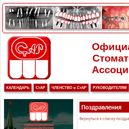
Офици
Стомат
Ассоци
КАЛЕНДАРЬ
СтАР
ЧЛЕНСТВО в СтАР
РУКОВОДИТЕЛЯМ
Поздравления
Вернуться к списку поздр