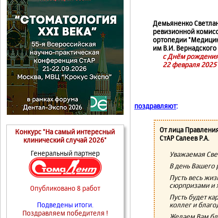
Демьяненко Светлан
ревизионной комисс
ортопедии "Медицин
им В.И. Вернадского
с Днём рождения
22 февраля 2025 
поздравляют
:
От лица Правлени
Конкурс "На самый интересный
СтАР Салеев Р.А.
клинический случай 2026"
Генеральный партнер
Уважаемая Све
В день Вашего
Пусть весь жи
сюрпризами и 
Опубликовано 8 работ
Пусть будет к
коллег и благо
Подведены итоги.
Поздравляем победителя !
Желаем Вам бла