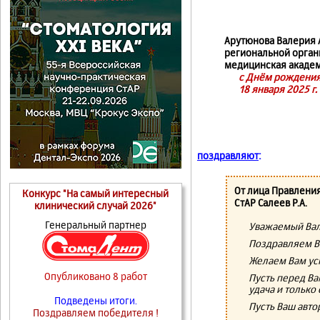
Арутюнова Валерия 
региональной орган
медицинская акаде
с Днём рождения
18 января 2025 г.
поздравляют
:
От лица Правлени
Конкурс "На самый интересный
СтАР Салеев Р.А.
клинический случай 2026"
Генеральный партнер
Уважаемый Вал
Поздравляем В
Желаем Вам ус
Опубликовано 8 работ
Пусть перед Ва
удача и тольк
Подведены итоги.
Пусть Ваш авто
Поздравляем победителя !