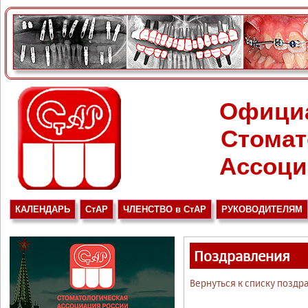
Офици
Стомат
Ассоци
КАЛЕНДАРЬ
СтАР
ЧЛЕНСТВО в СтАР
РУКОВОДИТЕЛЯМ
Поздравления
Вернуться к списку поздр