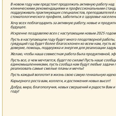
В новом году нам предстоит продолжать активную работу над
клиническими рекомендациями и профессиональными станда
поддерживать практикующих специалистов, преподавателей и
стоматологического профиля, заботиться о здоровье населен
Хочу всех поблагодарить за активную работу, новые и продукт
будущее.
Искренне поздравляю всех с наступающим новым 2025 годом
Пусть в наступающем году будет много плодотворной работы, 
грядущий год будет более благосклонен ко всем нам, пусть 
доверие, помощь, поддержка и энергия для реализации задум
Желаю, чтобы наша совместная работа была продуктивной, э
Пусть все, о чем мечтается, будет по силам! Пусть наше сооб
единомышленниками, пусть сообща нам будут любые задачи 
реализовать самые смелые планы и мечты!
Пусть каждый воплотит в жизнь свою самую гениальную идею
Карьерного роста вам, коллеги, и достижения новых высот!
Добра, мира, благополучия, новых свершений и радости Вам 
году!