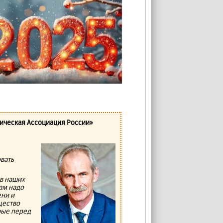
ическая Ассоциация России»
вать
в наших
ам надо
ени и
щество
рые перед