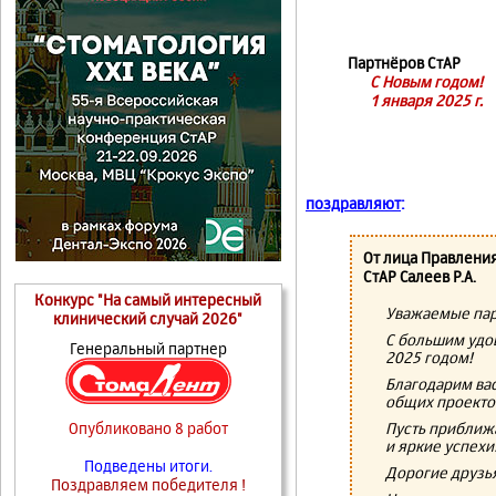
Партнёров СтАР
С Новым годом!
1 января 2025 г.
поздравляют
:
От лица Правлени
СтАР Салеев Р.А.
Конкурс "На самый интересный
Уважаемые пар
клинический случай 2026"
С большим удо
Генеральный партнер
2025 годом!
Благодарим вас
общих проекто
Пусть приближ
Опубликовано 8 работ
и яркие успехи
Подведены итоги.
Дорогие друзь
Поздравляем победителя !