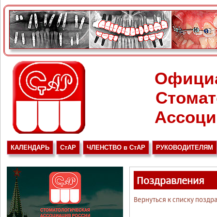
Офици
Стомат
Ассоци
КАЛЕНДАРЬ
СтАР
ЧЛЕНСТВО в СтАР
РУКОВОДИТЕЛЯМ
Поздравления
Вернуться к списку поздр