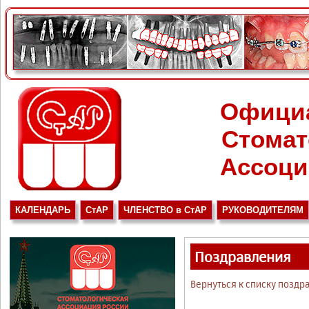
Офици
Стомат
Ассоци
КАЛЕНДАРЬ
СтАР
ЧЛЕНСТВО в СтАР
РУКОВОДИТЕЛЯМ
Поздравления
Вернуться к списку поздр