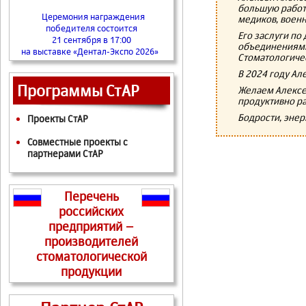
большую работ
Церемония награждения
медиков, воен
победителя состоится
Его заслуги п
21 сентября в 17:00
объединениями
на выставке «Дентал-Экспо 2026»
Стоматологиче
В 2024 году Ал
Программы СтАР
Желаем Алексе
продуктивно ра
Бодрости, энер
Проекты СтАР
Совместные проекты с
партнерами СтАР
Перечень
российских
предприятий –
производителей
стоматологической
продукции