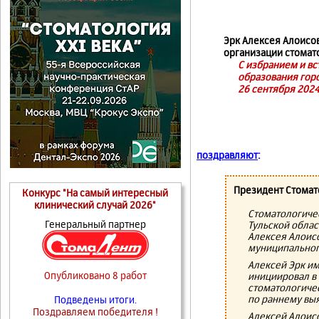
Эрк Алексея Алоисо
организации стомат
С избранием и в
образования горо
26 сентября 2024 
поздравляют
:
Президент Стомат
Конкурс "На самый интересный
клинический случай 2026"
Стоматологиче
Генеральный партнер
Тульской обла
Алексея Алоис
муниципальног
Алексей Эрк и
Опубликовано 8 работ
инициировал в 
стоматологиче
по раннему вы
Подведены итоги.
Поздравляем победителя !
Алексей Алоис