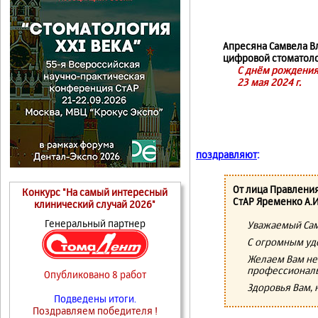
Апресяна Самвела Вл
цифровой стоматоло
С днём рождения
23 мая 2024 г.
поздравляют
:
От лица Правлени
Конкурс "На самый интересный
СтАР Яременко А.И
клинический случай 2026"
Генеральный партнер
Уважаемый Сам
С огромным уд
Желаем Вам не
профессиональ
Опубликовано 8 работ
Здоровья Вам, 
Подведены итоги.
Поздравляем победителя !