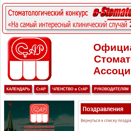
Офици
Стомат
Ассоци
КАЛЕНДАРЬ
СтАР
ЧЛЕНСТВО в СтАР
РУКОВОДИТЕЛЯМ
Поздравления
Вернуться к списку поздр