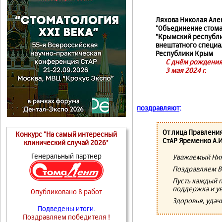
Ляхова Николая Але
"Объединение стома
"Крымский республи
внештатного специа
Республики Крым
С днём рождения
3 мая 2024 г.
поздравляют
:
От лица Правлени
Конкурс "На самый интересный
СтАР Яременко А.И
клинический случай 2026"
Генеральный партнер
Уважаемый Ник
Поздравляем В
Пусть каждый п
поддержка и у
Опубликовано 8 работ
Здоровья, удач
Подведены итоги.
Поздравляем победителя !