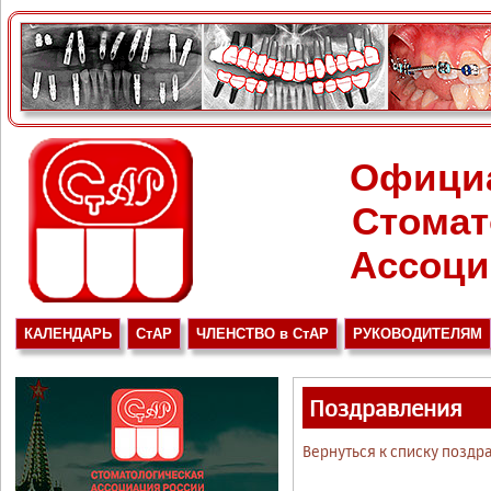
Офици
Стомат
Ассоци
КАЛЕНДАРЬ
СтАР
ЧЛЕНСТВО в СтАР
РУКОВОДИТЕЛЯМ
Поздравления
Вернуться к списку поздр