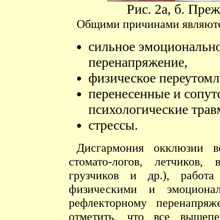
Рис. 2а, б. Пр
Общими причинами являют
сильное эмоционально
перенапряжение,
физическое переутомл
перенесенные и сопут
психологические трав
стрессы.
Дисгармония окклюзии во
стомато-логов, летчиков, 
грузчиков и др.), работ
физическими и эмоциона
рефлекторному перенапря
отметить, что все вышеп