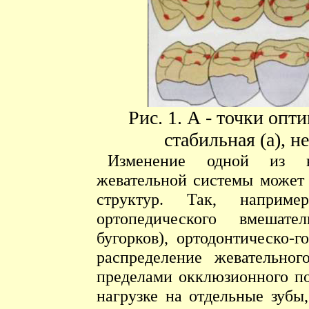
Рис. 1. А - точки опт
стабильная (а), н
Изменение одной из в
жевательной системы может 
структур. Так, наприме
ортопедического вмешател
бугорков), ортодонтическо-
распределение жевательног
пределами окклюзионного по
нагрузке на отдельные зубы,