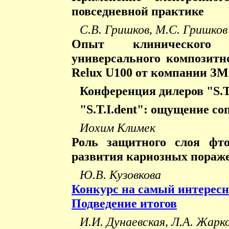
повседневной практике
С.В. Гришков, М.С. Гришков
Опыт клинического п
универсального композитн
Relux U100 от компании З
Конференция дилеров "S.T.
"S.T.I.dent": ощущение с
Иохим Климек
Роль защитного слоя фт
развития кариозных пораже
Ю.В. Кузовкова
Конкурс на самый интерес
Подведение итогов
И.И. Дунаевская, Л.А. Жарк