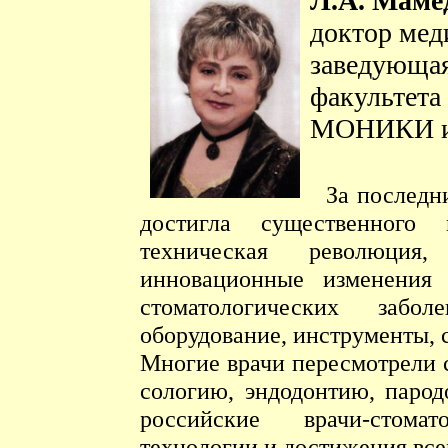
Л.А. Маме
доктор мед
заведующая
факультета
МОНИКИ им
За последн
достигла существенного 
техническая революция,
инновационные изменения
стоматологических забол
оборудование, инструменты,
Многие врачи пересмотрели с
сологию, эндодонтию, парод
российские врачи-стома
технологии и достижения все