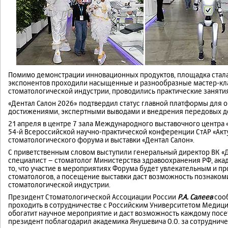
Помимо демонстрации инновационных продуктов, площадка стала
экспонентов проходили насыщенные и разнообразные мастер-кла
стоматологической индустрии, проводились практические заняти
«Дентал Салон 2026» подтвердил статус главной платформы для
достижениями, экспертными выводами и внедрения передовых до
21 апреля в центре 7 зала Международного выставочного центра
54-й Всероссийской научно-практической конференции СтАР «Ак
стоматологического форума и выставки «Дентал Салон».
С приветственным словом выступили генеральный директор ВК 
специалист – стоматолог Министерства здравоохранения РФ, ак
то, что участие в мероприятиях Форума будет увлекательным и п
стоматологов, а посещение выставки даст возможность познако
стоматологической индустрии.
Президент Стоматологической Ассоциации России
Р.А. Салеев
сооб
проходить в сотрудничестве с Российским Университетом Медици
обогатит научное мероприятие и даст возможность каждому посе
президент поблагодарил академика Янушевича О.О. за сотрудниче