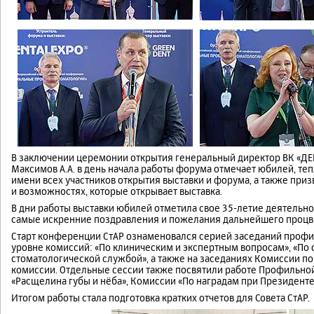
В заключении церемонии открытия генеральный директор ВК «ДЕН
Максимов А.А. в день начала работы форума отмечает юбилей, те
имени всех участников открытия выставки и форума, а также приз
и возможностях, которые открывает выставка.
В дни работы выставки юбилей отметила свое 35-летие деятельно
самые искренние поздравления и пожелания дальнейшего процве
Старт конференции СтАР ознаменовался серией заседаний профиль
уровне комиссий: «По клиническим и экспертным вопросам», «По
стоматологической службой», а также на заседаниях Комиссии по
комиссии. Отдельные сессии также посвятили работе Профильной
«Расщелина губы и нёба», Комиссии «По наградам при Президенте 
Итогом работы стала подготовка кратких отчетов для Совета СтАР.