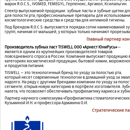
марок R.O.C.S., IVOMED, FEMEGYL, Герпенокс, Аргакол, Ксилальгин.
Спектр выпускаемой продукции: зубные пасты и зубные щетки для
для полости рта, профессиональные препараты для использовани
косметологические средства и средства для интимной гигиены.
Под брендом R.O.C.S. выпускается порядка сотни наименований з
групп, начиная от малышей, у которых только начинают прорезыв
Главный партнер ко
Производитель зубных паст TISWELL ООО «Арнест ЮниРусь»
—
является одним из крупнейших производителей товаров
повседневного спроса в России. Компания выпускает продукцию 
категориях косметической продукции, бытовой химии, морожено
и продуктов питания.
TISWELL – это технологичный бренд по уходу за полостью рта,
который несет современные технологии в домашний уход за эмал
надолго. На ряду с другими брендами компании по уходу за полос
сегменте, открыв новую категорию в портфеле изготовителя. Зуб
налета, что позволяет обеспечивать профилактику кариеса и зубн
Партнер научного симпозиума «Профилактика стоматологических
Кузьминой И.Н. и профессора Адмакина О.И.
Стратегические п