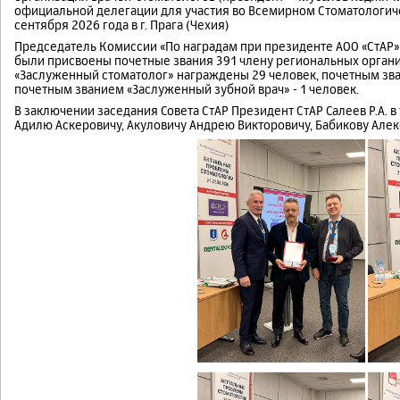
официальной делегации для участия во Всемирном Стоматологичес
сентября 2026 года в г. Прага (Чехия)
Председатель Комиссии «По наградам при президенте АОО «СтАР»
были присвоены почетные звания 391 члену региональных орган
«Заслуженный стоматолог» награждены 29 человек, почетным зва
почетным званием «Заслуженный зубной врач» - 1 человек.
В заключении заседания Совета СтАР Президент СтАР Салеев Р.А.
Адилю Аскеровичу, Акуловичу Андрею Викторовичу, Бабикову Алек