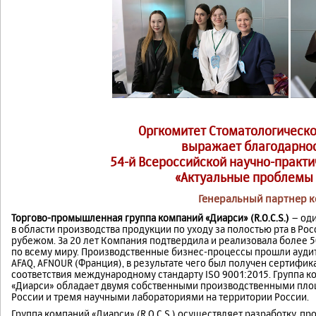
Оргкомитет Стоматологическо
выражает благодарно
54-й Всероссийской научно-практ
«Актуальные проблемы
Генеральный партнер 
Торгово-промышленная группа компаний «Диарси» (R.O.C.S.)
– оди
в области производства продукции по уходу за полостью рта в Рос
рубежом. За 20 лет Компания подтвердила и реализовала более 5
по всему миру. Производственные бизнес-процессы прошли ауди
AFAQ, AFNOUR (Франция), в результате чего был получен сертифик
соответствия международному стандарту ISO 9001:2015. Группа 
«Диарси» обладает двумя собственными производственными пло
России и тремя научными лабораториями на территории России.
Группа компаний «Диарси» (R.O.C.S.) осуществляет разработку, 