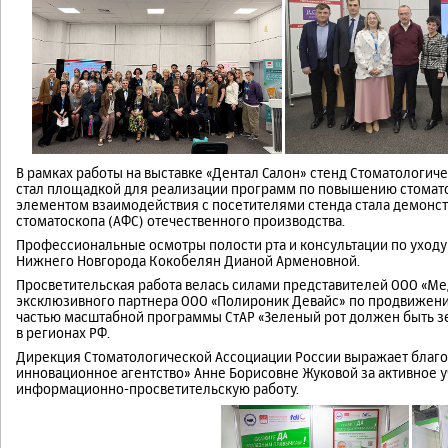
В рамках работы на выставке «Дентал Салон» стенд Стоматологи
стал площадкой для реализации программ по повышению стомат
элементом взаимодействия с посетителями стенда стала демон
стоматоскопа (АФС) отечественного производства.
Профессиональные осмотры полости рта и консультации по уходу
Нижнего Новгорода Кокобелян Дианой Арменовной.
Просветительская работа велась силами представителей ООО «Ме
эксклюзивного партнера ООО «Полироник Девайс» по продвижени
частью масштабной программы СтАР «Зеленый рот должен быть зе
в регионах РФ.
Дирекция Стоматологической Ассоциации России выражает благ
инновационное агентство» Анне Борисовне Жуковой за активное у
информационно-просветительскую работу.