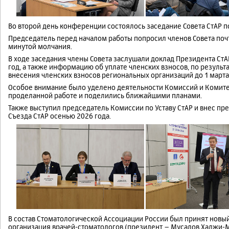
Во второй день конференции состоялось заседание Совета СтАР п
Председатель перед началом работы попросил членов Совета почти
минутой молчания.
В ходе заседания члены Совета заслушали доклад Президента СтАР
год, а также информацию об уплате членских взносов, по резуль
внесения членских взносов региональных организаций до 1 марта
Особое внимание было уделено деятельности Комиссий и Комитет
проделанной работе и поделились ближайшими планами.
Также выступил председатель Комиссии по Уставу СтАР и внес 
Съезда СтАР осенью 2026 года.
В состав Стоматологической Ассоциации России был принят новы
организация врачей-стоматологов (президент – Мусалов Хаджи-Му