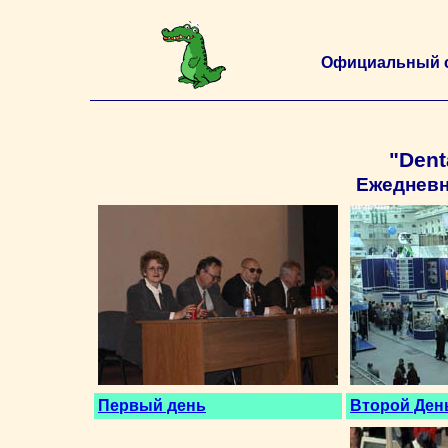
Официальный 
"Dent
Ежеднев
Первый день
Второй Ден